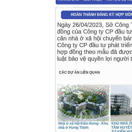
SITEMAP
HOÀN THÀNH ĐĂNG KÝ HỢP ĐỒN
Ngày 26/04/2023, Sở Công 
đồng của Công ty CP đầu tư 
căn nhà ở xã hội chuyển bá
Công ty CP đầu tư phát triển
hợp đồng theo mẫu đã được 
luật bảo vệ quyền lợi người 
CÁC DỰ ÁN LIÊN QUAN
Nhà ở xã hội Kiến Hưng - Khu
KHU NHÀ Ở
nhà ở Hưng Thịnh
TÂM HUYẾT
TƯ KIẾN H