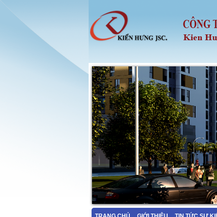
TRANG CHỦ
GIỚI THIỆU
TIN TỨC SỰ K