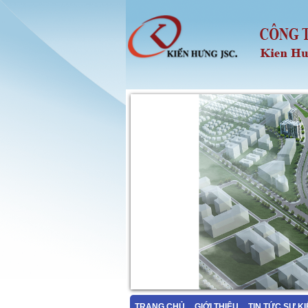
TRANG CHỦ
GIỚI THIỆU
TIN TỨC SỰ K