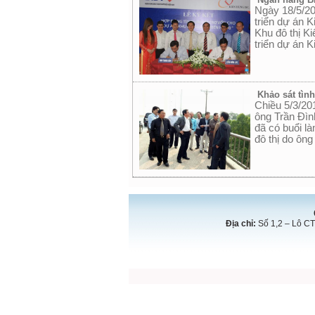
Ngày 18/5/20
triển dự án 
Khu đô thị K
triển dự án 
Khảo sát tìn
Chiều 5/3/20
ông Trần Đì
đã có buổi l
đô thị do ôn
Địa chỉ:
Số 1,2 – Lô CT