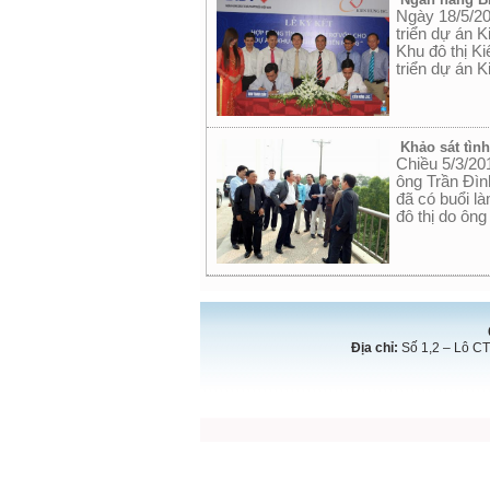
Ngày 18/5/20
triển dự án 
Khu đô thị K
triển dự án 
Khảo sát tìn
Chiều 5/3/20
ông Trần Đì
đã có buổi l
đô thị do ôn
Địa chỉ:
Số 1,2 – Lô CT