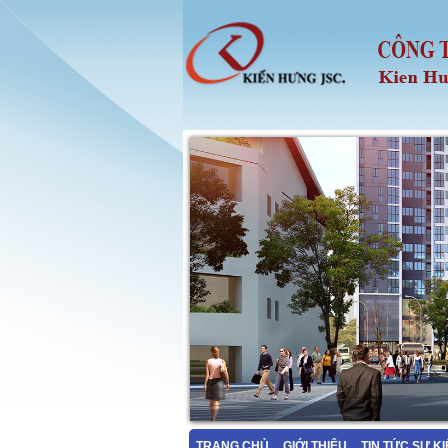
TRANG CHỦ
GIỚI THIỆU
TIN TỨC SỰ K