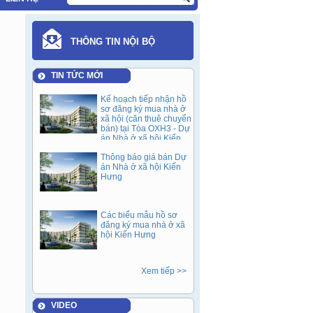
THÔNG TIN NỘI BỘ
TIN TỨC MỚI
Kế hoạch tiếp nhận hồ
sơ đăng ký mua nhà ở
xã hội (căn thuê chuyển
bán) tại Tòa OXH3 - Dự
án Nhà ở xã hội Kiến
Hưng sau 05 năm cho
Thông báo giá bán Dự
thuê (Đợt 1).
án Nhà ở xã hội Kiến
Hưng
Các biểu mẫu hồ sơ
đăng ký mua nhà ở xã
hội Kiến Hưng
Xem tiếp >>
VIDEO