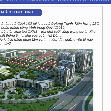
U NHÀ Ở HƯNG THỊNH
nh 2 tòa nhà OXH 1&2 tại khu nhà ở Hưng Thịnh, Kiến Hưng JSC
 hoàn thành công trình trong Quý II/2019.
bố triển khai tòa OXH3 – tòa nhà cuối cùng trong dự án Khu
ốt thông tin tại khu vực quận Hà Đông.
iều khách hàng quan tâm và tìm hiểu. Vậy những yếu tố nào
ến vậy?