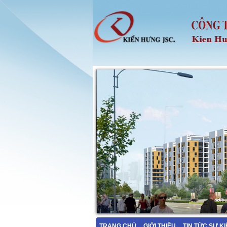
TRANG CHỦ
GIỚI THIỆU
TIN TỨC SỰ K