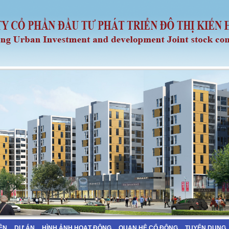
IỆN
DỰ ÁN
HÌNH ẢNH HOẠT ĐỘNG
QUAN HỆ CỔ ĐÔNG
TUYỂN DỤNG