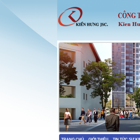
TRANG CHỦ
GIỚI THIỆU
TIN TỨC SỰ K