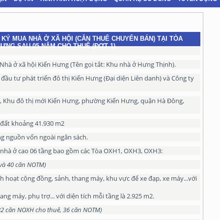
KÝ MUA NHÀ Ở XÃ HỘI (CĂN THUÊ CHUYỂN BÁN) TẠI TÒA
HƯNG SAU 05 NĂM CHO THUÊ (ĐỢT 1).
hà ở xã hội Kiến Hưng (Tên gọi tắt: Khu nhà ở Hưng Thịnh).
đầu tư phát triển đô thị Kiến Hưng (Đại diện Liên danh) và Công ty
, Khu đô thị mới Kiến Hưng, phường Kiến Hưng, quận Hà Đông,
 đất khoảng 41.930 m2
ng nguồn vốn ngoài ngân sách.
 nhà ở cao 06 tầng bao gồm các Tòa OXH1, OXH3, OXH3:
và 40 căn NOTM)
nh hoạt cộng đồng, sảnh, thang máy, khu vực để xe đạp, xe máy...với
hang máy, phụ trợ... với diện tích mỗi tầng là 2.925 m2.
82 căn NOXH cho thuê, 36 căn NOTM)