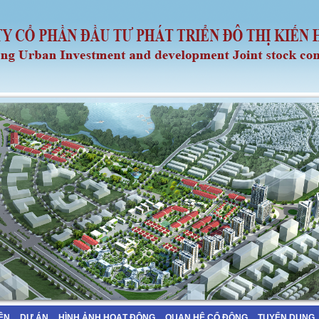
IỆN
DỰ ÁN
HÌNH ẢNH HOẠT ĐỘNG
QUAN HỆ CỔ ĐÔNG
TUYỂN DỤNG