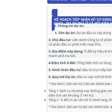
SITEMAP
KẾ HOẠCH TIẾP NHẬN HỒ SƠ ĐĂNG 
OXH3 - DỰ ÁN NHÀ Ở XÃ HỘI KIẾN 
I.
Thông tin dự án:
1. Tên dự án:
Dự án đầu tư xây dựng N
2.
Chủ đầu tư:
Liên danh Công ty cổ phần 
cổ phần đầu tư phát triển Hợp Phú.
3. Địa điểm
xây dựng
:
Ô đất ký hiệu B-XH
thành phố Hà Nội.
4.Diện tích ô đất:
Tổng Diện tích sử dụng
5
.
Hình thức đầu tư:
Đầu tư trực tiếp bằ
6.
Quy mô
Dự án
:
Đầu tư xây mới 03 khối
* Tòa
OXH1:
200 căn hộ (160 căn NOXH bán 
Tầng 1: Dịch vụ thương mại, không gian si
diện tích sàn khoảng 3.144 m2.
Tầng 2 - 6: Bố trí các căn hộ ở, hành lang, t
* Tòa
OXH3:
200 căn hộ (82 căn NOXH bán, 