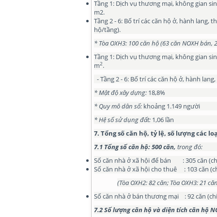
Tầng 1: Dịch vụ thương mại, không gian sin
m2.
Tầng 2 - 6: Bố trí các căn hộ ở, hành lang, 
hộ/tầng).
* Tòa
OXH3:
100 căn hộ (63 căn NOXH bán, 
Tầng 1: Dịch vụ thương mại, không gian sin
2
m
.
- Tầng 2 - 6: Bố trí các căn hộ ở, hành lang
*
Mật độ xây dựng:
18,8%
*
Quy mô dân số:
khoảng 1.149 người
*
Hệ số sử dụng đất:
1,06 lần
7
.
Tổng số
căn hộ
, tỷ lệ, số lượng các 
7.1 T
ổng số căn hộ: 500 căn,
trong đó:
Số căn nhà ở xã hội để bán : 305 căn (ch
Số căn nhà ở xã hội cho thuê : 103 căn (c
(Tòa OXH2: 82 căn; Tòa OXH3: 21 căn
Số căn nhà ở bán thương mại : 92 căn (chi
7.2 Số lượng căn hộ và diện tích căn hộ 