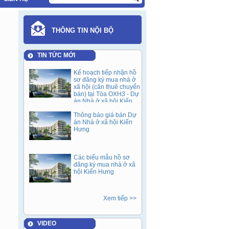
THÔNG TIN NỘI BỘ
TIN TỨC MỚI
Kế hoạch tiếp nhận hồ
sơ đăng ký mua nhà ở
xã hội (căn thuê chuyển
bán) tại Tòa OXH3 - Dự
án Nhà ở xã hội Kiến
Hưng sau 05 năm cho
Thông báo giá bán Dự
thuê (Đợt 1).
án Nhà ở xã hội Kiến
Hưng
Các biểu mẫu hồ sơ
đăng ký mua nhà ở xã
hội Kiến Hưng
Xem tiếp >>
VIDEO