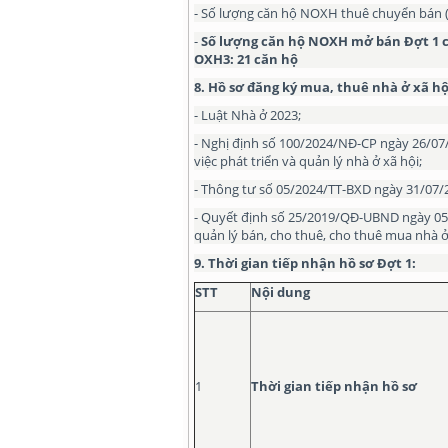
- Số lượng căn hộ NOXH thuê chuyển bán (s
-
Số lượng căn hộ NOXH mở bán Đợt 1 c
OXH3: 21 căn hộ
8
. Hồ sơ đăng ký mua, thuê nhà ở xã hộ
- Luật Nhà ở 2023;
- Nghị định số 100/2024/NĐ-CP ngày 26/07/
việc phát triển và quản lý nhà ở xã hội;
- Thông tư số 05/2024/TT-BXD ngày 31/07/2
- Quyết định số 25/2019/QĐ-UBND ngày 05
quản lý bán, cho thuê, cho thuê mua nhà ở
9
.
T
hời gian tiếp nhận hồ sơ
Đợt 1
:
STT
Nội dung
1
Thời gian tiếp nhận hồ sơ