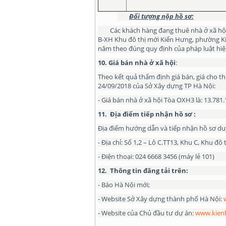
Đối tượng nộp hồ sơ:
Các khách hàng đang thuê nhà ở xã hội t
B-XH Khu đô thị mới Kiến Hưng, phường K
năm theo đúng quy định của pháp luật hiệ
10
. Giá bán
nhà ở xã hội
:
Theo kết quả thẩm định giá bán, giá cho 
24/09/2018 của Sở Xây dựng TP Hà Nội:
- Giá bán nhà ở xã hội Tòa OXH3 là: 13.781
11
.
Địa điểm tiếp nhận hồ sơ :
Địa điểm hướng dẫn và tiếp nhận hồ sơ duy
- Địa chỉ: Số 1,2 – Lô C.TT13, Khu C, Khu 
- Điện thoại: 024 6668 3456 (máy lẻ 101)
1
2
.
Thông tin đăng tải trên:
- Báo Hà Nội mới;
- Website Sở Xây dựng thành phố Hà Nội:
- Website của Chủ đầu tư dự án:
www.kienh