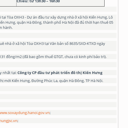
Chiều: từ 13h30 – 16h30
ại Tòa OXH3 - Dự án đầu tư xây dựng nhà ở xã hội Kiến Hưng, Lô
iến Hưng, quận Hà Đông, thành phố Hà Nội đã đủ thời hạn thuê 05
n hành.
thuê nhà ở xã hội Tòa OXH3 tại Văn bản số 8635/SXD-KTXD ngày
.131 đồng/m2 (đã bao gồm thuế GTGT, chưa có kinh phí bảo trì).
 nhất tại:
Công ty
CP
đầu tư phát triển đô thị Kiến Hưng
đô thị mới Kiến Hưng, Đường Phúc La, quận Hà Đông, TP Hà Nội.
www.soxaydung.hanoi.gov.vn
;
ungjsc.vn
;