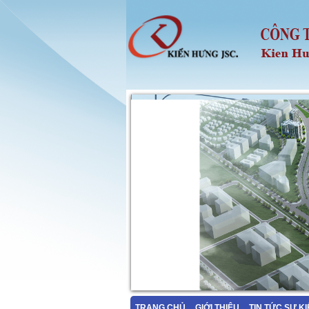
TRANG CHỦ
GIỚI THIỆU
TIN TỨC SỰ K