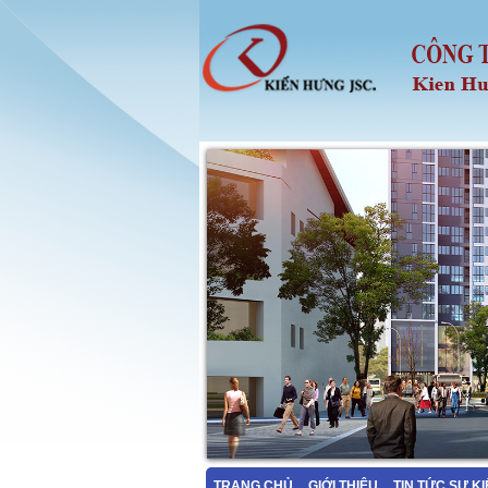
TRANG CHỦ
GIỚI THIỆU
TIN TỨC SỰ K