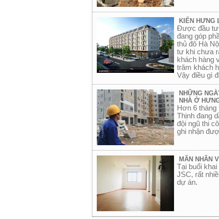
KIẾN HƯNG 
Được đầu tư 
đang góp phầ
thủ đô Hà Nội
tư khi chưa 
khách hàng v
trăm khách h
Vậy điều gì 
NHỮNG NGÀY
NHÀ Ở HƯNG
Hơn 6 tháng 
Thịnh đang dầ
đội ngũ thi 
ghi nhận đượ
MÃN NHÃN V
Tại buổi kha
JSC, rất nhiề
dự án.