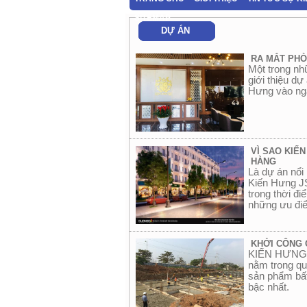
SITEMAP
DỰ ÁN
RA MẮT PHÒ
Một trong nh
giới thiệu dự
Hưng vào ng
VÌ SAO KIẾ
HÀNG
Là dự án nổi
Kiến Hưng JS
trong thời đi
những ưu điể
KHỞI CÔNG 
KIẾN HƯNG L
nằm trong qu
sản phẩm bất
bậc nhất.