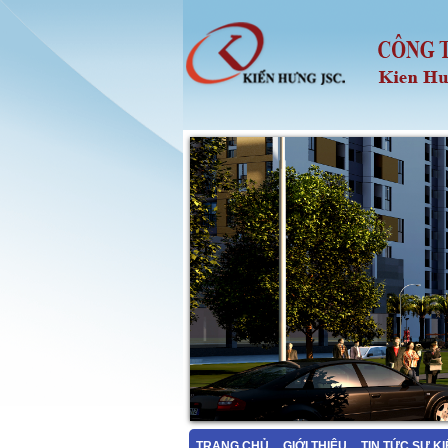
TRANG CHỦ
GIỚI THIỆU
TIN TỨC SỰ K