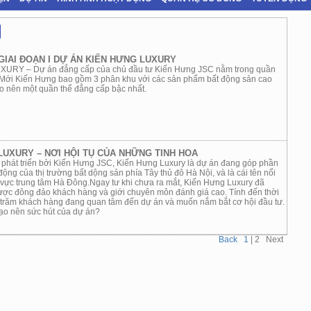
GIAI ĐOẠN I DỰ ÁN KIẾN HƯNG LUXURY
URY – Dự án đẳng cấp của chủ đầu tư Kiến Hưng JSC nằm trong quần
 Mới Kiến Hưng bao gồm 3 phân khu với các sản phẩm bất động sản cao
ạo nên một quần thể đẳng cấp bậc nhất.
LUXURY – NƠI HỘI TỤ CỦA NHỮNG TINH HOA
 phát triển bởi Kiến Hưng JSC, Kiến Hưng Luxury là dự án đang góp phần
động của thị trường bất dộng sản phía Tây thủ đô Hà Nội, và là cái tên nổi
u vực trung tâm Hà Đông.Ngay tư khi chưa ra mắt, Kiến Hưng Luxury đã
ợc đông đảo khách hàng và giới chuyên môn đánh giá cao. Tính đến thời
 trăm khách hàng đang quan tâm đến dự án và muốn nắm bắt cơ hội đầu tư.
tạo nên sức hút của dự án?
Back
1
|
2
Next