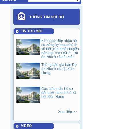
THÔNG TIN NỘI BỘ
TIN TỨC MỚI
Kế hoạch tiếp nhận hồ
sơ đăng ký mua nhà ở
xã hội (căn thuê chuyển
bán) tại Tòa OXH3 - Dự
án Nhà ở xã hội Kiến
Hưng sau 05 năm cho
Thông báo giá bán Dự
thuê (Đợt 1).
án Nhà ở xã hội Kiến
Hưng
Các biểu mẫu hồ sơ
đăng ký mua nhà ở xã
hội Kiến Hưng
Xem tiếp >>
VIDEO