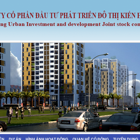
IỆN
DỰ ÁN
HÌNH ẢNH HOẠT ĐỘNG
QUAN HỆ CỔ ĐÔNG
TUYỂN DỤNG