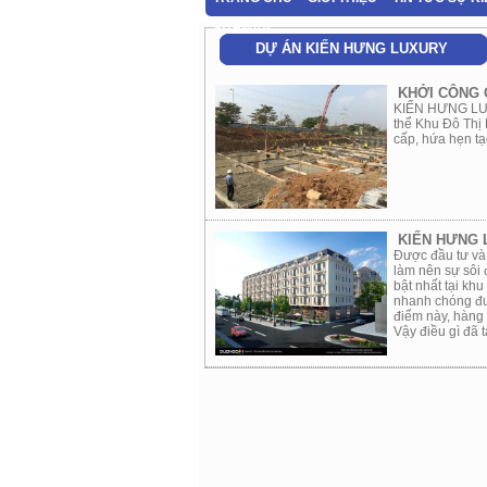
SITEMAP
DỰ ÁN KIẾN HƯNG LUXURY
KHỞI CÔNG 
KIẾN HƯNG LUX
thể Khu Đô Thị
cấp, hứa hẹn t
KIẾN HƯNG 
Được đầu tư và
làm nên sự sôi 
bật nhất tại kh
nhanh chóng đư
điểm này, hàng
Vậy điều gì đã 