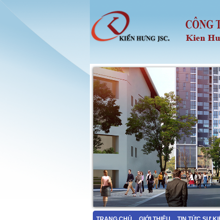
TRANG CHỦ
GIỚI THIỆU
TIN TỨC SỰ K