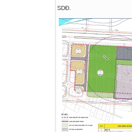
Cơ cấu
SDĐ.