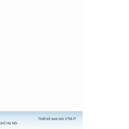
Thiết kế web bởi VTM-IT
 phố Hà Nội