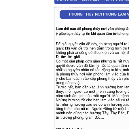
SITEMAP
PHONG THUỶ NƠI PHÒNG LÀM V
Làm thế nào để phong thủy nơi văn phòng là
ý giúp bạn thấy tự tin khi quan tâm tới phong
Để giải quyết vấn đề này, thường người ta 
giãn; khi vấn đề trở nên trầm trọng hơn th
không phải ai cũng có điều kiện và cơ hội
Đi tìm lời giải
Có một giải pháp đơn giản nhưng lại rất hữu
quyết được vấn đề tâm lý. Đó là quan tâm 
những nguyên nhân có tác động to lớn, ảnh
là phong thủy nơi văn phòng làm việc của bạ
ý cho bạn cách sắp xếp phong thủy văn phò
trong công việc.
Trước hết, bạn cần xác định hướng bàn là
thuỷ, mỗi người có một mệnh cung tương ứ
năm sinh âm lịch của mỗi người. Mỗi mệnh
Những hướng tốt cho bàn làm việc sẽ có tá
lại, những hướng xấu sẽ có ảnh hưởng xấu 
tăng thêm các rủi ro. Người Đông tứ mện
mệnh nên dùng các hướng Tây, Tây Bắc, Đôn
trí trưởng phòng, giám đốc...