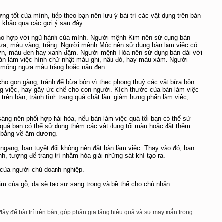
g tốt của mình, tiếp theo bạn nên lưu ý bài trí các vật dụng trên bàn
 khảo qua các gợi ý sau đây:
cho hợp với ngũ hành của mình. Người mệnh Kim nên sử dụng bàn
ngựa, màu vàng, trắng. Người mệnh Mộc nên sử dụng bàn làm việc có
ượn, màu đen hay xanh đậm. Người mệnh Hỏa nên sử dụng bàn dài với
n làm việc hình chữ nhật màu ghi, nâu đỏ, hay màu xám. Người
 móng ngựa màu trắng hoặc nâu đen.
o cho gọn gàng, tránh để bừa bộn vì theo phong thuỷ các vật bừa bộn
ng việc, hay gây ức chế cho con người. Kích thước của bàn làm việc
trên bàn, tránh tình trạng quá chật làm giảm hưng phấn làm việc,
áng nên phối hợp hài hòa, nếu bàn làm việc quá tối bạn có thể sử
quá bạn có thể sử dụng thêm các vật dụng tối màu hoặc đặt thêm
n bằng về âm dương.
ngang, bạn tuyệt đối không nên đặt bàn làm việc. Thay vào đó, bạn
nh, tượng để trang trí nhằm hóa giải những sát khí tạo ra.
của người chủ doanh nghiệp.
m của gỗ, da sẽ tạo sự sang trọng và bề thế cho chủ nhân.
đây để bài trí trên bàn, góp phần gia tăng hiệu quả và sự may mắn trong