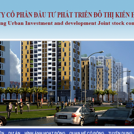
IỆN
DỰ ÁN
HÌNH ẢNH HOẠT ĐỘNG
QUAN HỆ CỔ ĐÔNG
TUYỂN DỤNG