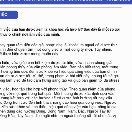
IỆC
m việc của bạn được xem là khoa học và hợp lý? Sau đây là một số gợi
 thủy ở chính nơi làm việc của mình.
hay quan tâm đến các giải pháp: nhẹ là "thoát" ra ngoài để được thư
ì tính đến chuyện tìm một công việc ở một công ty mới. Tuy nhiên,
 để thực hiện được mong muốn này.
 hiệu, vừa giúp bạn tiết kiệm được túi tiền, vừa nhanh chóng giải
đến phong thủy của văn phòng làm việc. Bạn nên biết rằng, một trong
 hưởng tiêu cực đến sức khỏe và hiệu quả công việc của bạn chính
n chưa được tốt. Vì thế, trong phạm vi bài viết này, chúng tôi sẽ gợi
ng làm việc để tạo cảm hứng sáng tạo và giúp bạn giảm tối đa stress
m việc, học tập cho hợp với phong thủy. Theo quan niệm của phong
ng với một quẻ trong bát quái. Mệnh cung được xác định dựa vào
 cung kết hợp với các hướng sẽ có được ảnh hưởng tốt hay xấu.
c động tích cực đến tinh thần, nâng cao hiệu quả công việc. Ngược
đến sức khỏe và tinh thần, hiệu quả công việc của bạn, nặng là gia
h nên dùng các hướng Đông, Đông Nam, Nam, Bắc. Người Tây tứ
g Bắc, Tây Nam. Thế ngồi nhìn ra ngoài thoáng rất tốt cho các vị