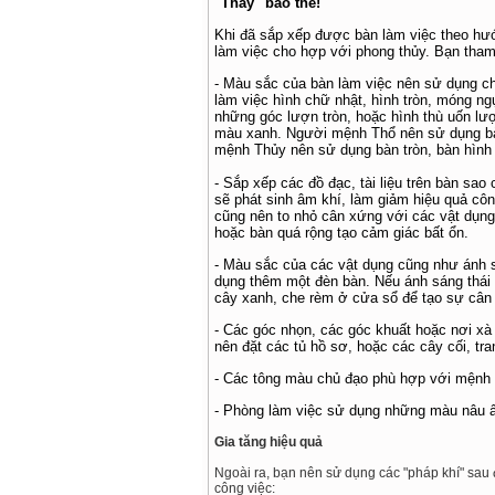
"Thầy" bảo thế!
Khi đã sắp xếp được bàn làm việc theo hướn
làm việc cho hợp với phong thủy. Bạn tham
- Màu sắc của bàn làm việc nên sử dụng 
làm việc hình chữ nhật, hình tròn, móng 
những góc lượn tròn, hoặc hình thù uốn l
màu xanh. Người mệnh Thổ nên sử dụng bà
mệnh Thủy nên sử dụng bàn tròn, bàn hình
- Sắp xếp các đồ đạc, tài liệu trên bàn sa
sẽ phát sinh âm khí, làm giảm hiệu quả cô
cũng nên to nhỏ cân xứng với các vật dụng 
hoặc bàn quá rộng tạo cảm giác bất ổn.
- Màu sắc của các vật dụng cũng như ánh s
dụng thêm một đèn bàn. Nếu ánh sáng thái 
cây xanh, che rèm ở cửa sổ để tạo sự câ
- Các góc nhọn, các góc khuất hoặc nơi xà 
nên đặt các tủ hồ sơ, hoặc các cây cối, tra
- Các tông màu chủ đạo phù hợp với mệnh 
- Phòng làm việc sử dụng những màu nâu ấ
Gia tăng hiệu quả
Ngoài ra, bạn nên sử dụng các "pháp khí" sau 
công việc: