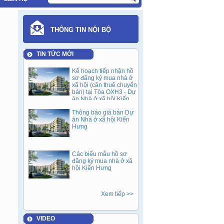
THÔNG TIN NỘI BỘ
TIN TỨC MỚI
Kế hoạch tiếp nhận hồ
sơ đăng ký mua nhà ở
xã hội (căn thuê chuyển
bán) tại Tòa OXH3 - Dự
án Nhà ở xã hội Kiến
Hưng sau 05 năm cho
Thông báo giá bán Dự
thuê (Đợt 1).
án Nhà ở xã hội Kiến
Hưng
Các biểu mẫu hồ sơ
đăng ký mua nhà ở xã
hội Kiến Hưng
Xem tiếp >>
VIDEO