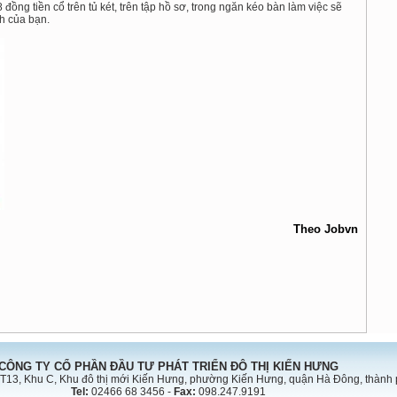
 đồng tiền cổ trên tủ két, trên tập hồ sơ, trong ngăn kéo bàn làm việc sẽ
h của bạn.
Theo Jobvn
CÔNG TY CỔ PHẦN ĐẦU TƯ PHÁT TRIỂN ĐÔ THỊ KIẾN HƯNG
T13, Khu C, Khu đô thị mới Kiến Hưng, phường Kiến Hưng, quận Hà Đông, thành
Tel:
02466 68 3456 -
Fax:
098.247.9191