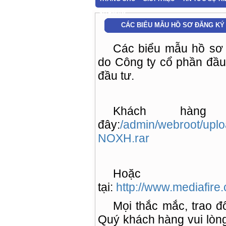
SITEMAP
CÁC BIỂU MẪU HỒ SƠ ĐĂNG KÝ
Các biểu mẫu hồ sơ
do Công ty cổ phần đầu 
đầu tư.
Khách hàng
đây:
/admin/webroot/up
NOXH.rar
Hoặc
tại:
http://www.mediafi
Mọi thắc mắc, trao đ
Quý khách hàng vui lòng