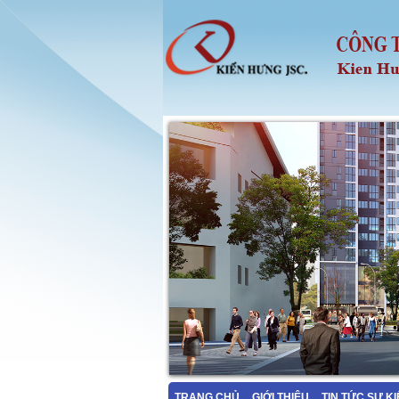
TRANG CHỦ
GIỚI THIỆU
TIN TỨC SỰ K