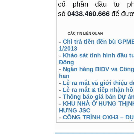
cổ phần đầu tư phá
0438.460.666
số
để được
CÁC TIN LIÊN QUAN
-
Chi trả tiền đền bù GPM
1/2013
-
Khảo sát tình hình đầu t
Đông
-
Ngân hàng BIDV và Công 
hạn
-
Lễ ra mắt và giới thiệu
-
Lễ ra mắt & tiếp nhận h
-
Thông báo giá bán Dự án
-
KHU NHÀ Ở HƯNG THỊNH
HƯNG JSC
-
CÔNG TRÌNH OXH3 – D