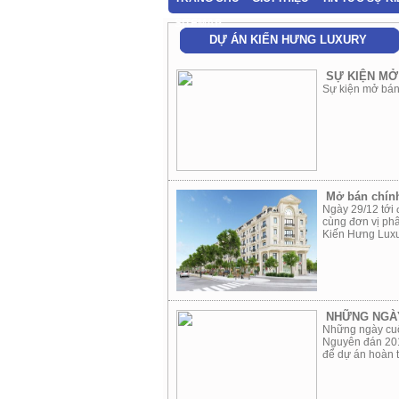
SITEMAP
DỰ ÁN KIẾN HƯNG LUXURY
SỰ KIỆN MỞ
Sự kiện mở bán
Mở bán chính
Ngày 29/12 tới 
cùng đơn vị ph
Kiến Hưng Luxu
NHỮNG NGÀY
Những ngày cuối
Nguyên đán 2019
để dự án hoàn t