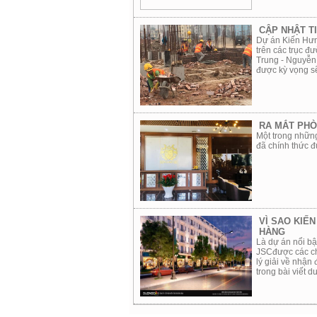
CẬP NHẬT T
Dự án Kiến Hưn
trên các trục 
Trung - Nguyễn 
được kỳ vọng sẽ
RA MẮT PHÒ
Một trong nhữn
đã chính thức đ
VÌ SAO KIẾ
HÀNG
Là dự án nổi b
JSCđược các chu
lý giải về nhậ
trong bài viết d