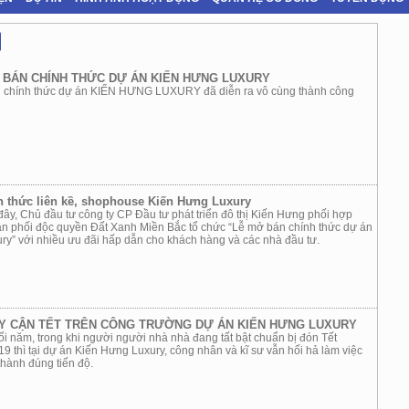
 BÁN CHÍNH THỨC DỰ ÁN KIẾN HƯNG LUXURY
 chính thức dự án KIẾN HƯNG LUXURY đã diễn ra vô cùng thành công
 thức liên kề, shophouse Kiến Hưng Luxury
đây, Chủ đầu tư công ty CP Đầu tư phát triển đô thị Kiến Hưng phối hợp
ân phối độc quyền Đất Xanh Miền Bắc tổ chức “Lễ mở bán chính thức dự án
ry” với nhiều ưu đãi hấp dẫn cho khách hàng và các nhà đầu tư.
 CẬN TẾT TRÊN CÔNG TRƯỜNG DỰ ÁN KIẾN HƯNG LUXURY
 năm, trong khi người người nhà nhà đang tất bật chuẩn bị đón Tết
 thì tại dự án Kiến Hưng Luxury, công nhân và kĩ sư vẫn hối hả làm việc
hành đúng tiến độ.