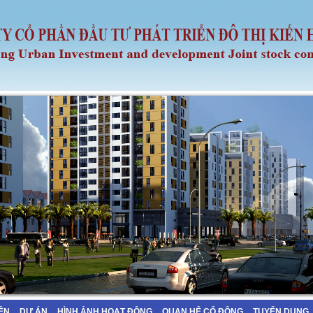
IỆN
DỰ ÁN
HÌNH ẢNH HOẠT ĐỘNG
QUAN HỆ CỔ ĐÔNG
TUYỂN DỤNG