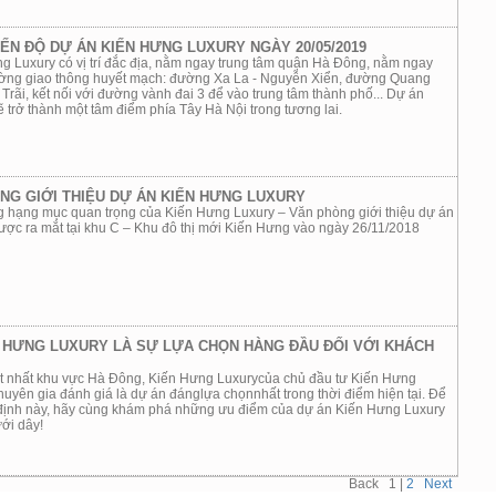
IẾN ĐỘ DỰ ÁN KIẾN HƯNG LUXURY NGÀY 20/05/2019
g Luxury có vị trí đắc địa, nằm ngay trung tâm quận Hà Đông, nằm ngay
đường giao thông huyết mạch: đường Xa La - Nguyễn Xiển, đường Quang
Trãi, kết nối với đường vành đai 3 để vào trung tâm thành phố... Dự án
 trở thành một tâm điểm phía Tây Hà Nội trong tương lai.
NG GIỚI THIỆU DỰ ÁN KIẾN HƯNG LUXURY
g hạng mục quan trọng của Kiến Hưng Luxury – Văn phòng giới thiệu dự án
ược ra mắt tại khu C – Khu đô thị mới Kiến Hưng vào ngày 26/11/2018
N HƯNG LUXURY LÀ SỰ LỰA CHỌN HÀNG ĐẦU ĐỐI VỚI KHÁCH
ật nhất khu vực Hà Đông, Kiến Hưng Luxurycủa chủ đầu tư Kiến Hưng
yên gia đánh giá là dự án đánglựa chọnnhất trong thời điểm hiện tại. Để
n định này, hãy cùng khám phá những ưu điểm của dự án Kiến Hưng Luxury
ưới dây!
Back
1
|
2
Next