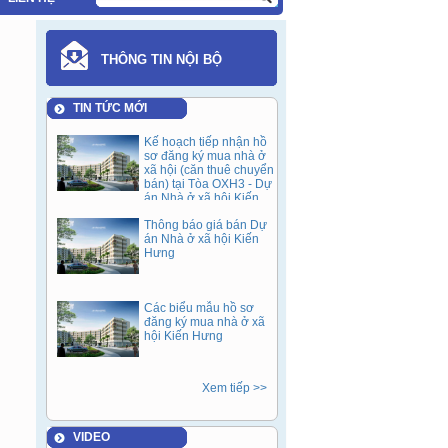
THÔNG TIN NỘI BỘ
TIN TỨC MỚI
Kế hoạch tiếp nhận hồ
sơ đăng ký mua nhà ở
xã hội (căn thuê chuyển
bán) tại Tòa OXH3 - Dự
án Nhà ở xã hội Kiến
Hưng sau 05 năm cho
Thông báo giá bán Dự
thuê (Đợt 1).
án Nhà ở xã hội Kiến
Hưng
Các biểu mẫu hồ sơ
đăng ký mua nhà ở xã
hội Kiến Hưng
Xem tiếp >>
VIDEO