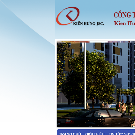
TRANG CHỦ
GIỚI THIỆU
TIN TỨC SỰ K