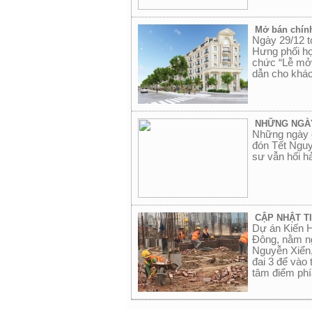
Mở bán chính
Ngày 29/12 tớ
Hưng phối hợ
chức “Lễ mở 
dẫn cho khác
NHỮNG NGÀY
Những ngày c
đón Tết Nguy
sư vẫn hối h
CẬP NHẬT T
Dự án Kiến H
Đông, nằm ng
Nguyễn Xiển,
đai 3 để vào
tâm điểm phí