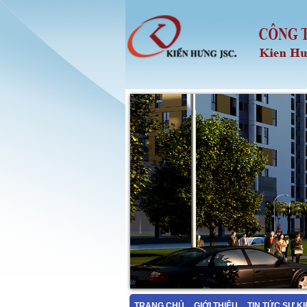
TRANG CHỦ
GIỚI THIỆU
TIN TỨC SỰ K