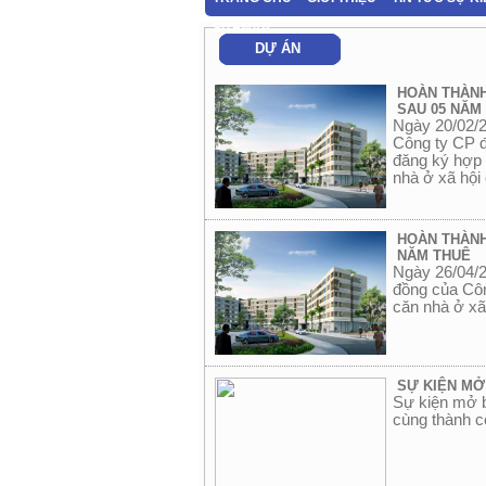
SITEMAP
DỰ ÁN
HOÀN THÀNH
SAU 05 NĂM
Ngày 20/02/
Công ty CP đ
đăng ký hợp 
nhà ở xã hội
HOÀN THÀNH
NĂM THUÊ
Ngày 26/04/
đồng của Côn
căn nhà ở xã
SỰ KIỆN MỞ
Sự kiện mở 
cùng thành 