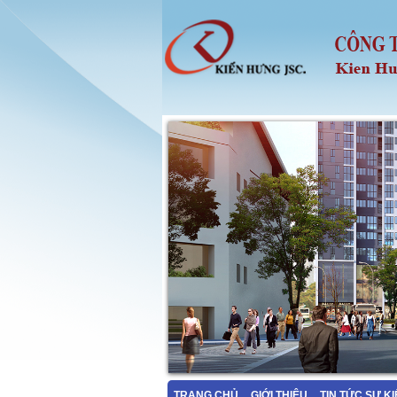
TRANG CHỦ
GIỚI THIỆU
TIN TỨC SỰ K