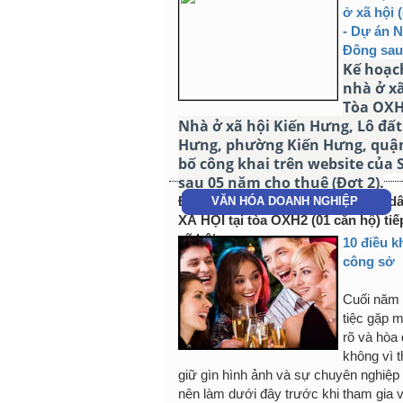
ở xã hội 
- Dự án 
Đông sau 
Kế hoạc
nhà ở xã
Tòa OXH
Nhà ở xã hội Kiến Hưng, Lô đất
Hưng, phường Kiến Hưng, quận
bố công khai trên website của
sau 05 năm cho thuê (Đợt 2).
Đối tượng nộp hồ sơ: 01 Quý cư
VĂN HÓA DOANH NGHIỆP
XÃ HỘI tại tòa OXH2 (01 căn hộ) ti
xã hội
10 điều k
công sở
Cuối năm 
tiệc gặp m
rõ và hòa
không vì 
giữ gìn hình ảnh và sự chuyên nghiệp
nên làm dưới đây trước khi tham gia v