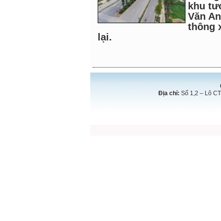
khu tư
Văn An
thông 
lại.
Địa chỉ:
Số 1,2 – Lô CT