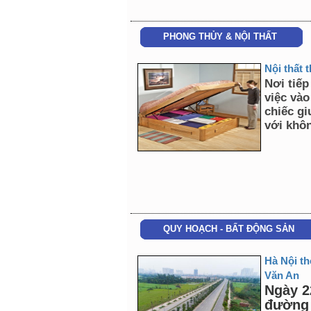
PHONG THỦY & NỘI THẤT
Nội thất 
Nơi tiếp
việc vào
chiếc g
với khôn
QUY HOẠCH - BẤT ĐỘNG SẢN
Hà Nội t
Văn An
Ngày 2
đường 